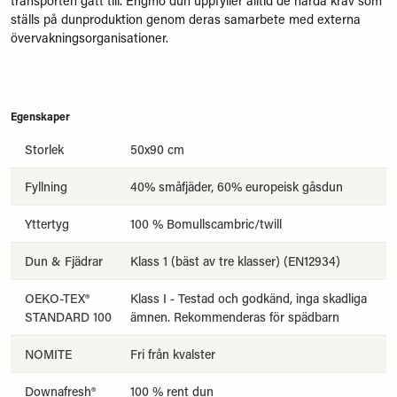
transporten gått till. Engmo dun uppfyller alltid de hårda krav som
ställs på dunproduktion genom deras samarbete med externa
övervakningsorganisationer.
Egenskaper
Storlek
50x90 cm
Fyllning
40% småfjäder, 60% europeisk gåsdun
Yttertyg
100 % Bomullscambric/twill
Dun & Fjädrar
Klass 1 (bäst av tre klasser) (EN12934)
OEKO-TEX®
Klass I - Testad och godkänd, inga skadliga
STANDARD 100
ämnen. Rekommenderas för spädbarn
NOMITE
Fri från kvalster
Downafresh®
100 % rent dun