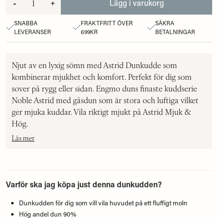
-
+
Lägg i varukorg
SNABBA
FRAKTFRITT ÖVER
SÄKRA
LEVERANSER
699KR
BETALNINGAR
Njut av en lyxig sömn med Astrid Dunkudde som
kombinerar mjukhet och komfort. Perfekt för dig som
sover på rygg eller sidan. Engmo duns finaste kuddserie
Noble Astrid med gåsdun som är stora och luftiga vilket
ger mjuka kuddar. Vila riktigt mjukt på Astrid Mjuk &
Hög.
Läs mer
Varför ska jag köpa just denna dunkudden?
Dunkudden för dig som vill vila huvudet på ett fluffigt moln
Hög andel dun 90%