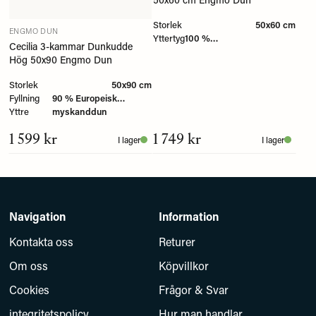
Storlek
50x60 cm
ENGMO DUN
Yttertyg
100 %
Cecilia 3-kammar Dunkudde
Bomullscambric/twill
Hög 50x90 Engmo Dun
Storlek
50x90 cm
Fyllning
90 % Europeisk
Yttre
myskanddun
1 599 kr
1 749 kr
I lager
I lager
Navigation
Information
Kontakta oss
Returer
Om oss
Köpvillkor
Cookies
Frågor & Svar
integritetspolicy
Hur man handlar