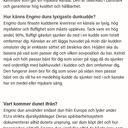
kammare som ger en mjukare känsla. Den är tillverkad i Danmark
och garanterar hög kvalitet och hållbarhet.
Hur känns Engmo duns lyxigaste dunkudde?
Engmo duns finaste kuddserie levererar en känsla av lyxig, hög
mysfaktor och fluffighet som måste upplevas. Tack vare en hög
andel, 90%, fluffigt gåsdun sjunker du ned i en kudde som totalt
omfamnar dig. Känslan av att lägga huvudet på moln där kudden
omsluter dig är enklaste sättet att beskriva den. Höjden ska du
basera på vad som passar dig och vilken sovposition du har, Astrid
mjuk och höh passar bäst för dig som sover på rygg då du sjunker
ned ordentligt med bakhuvudet i kudden och den omfamnar dig.
Den fungerar även bra för dig som sover på sidan men passar
bäst om du vill ha en medelhög kudde du sjunker ned i och kanske
har en medel eller mjukare säng.
Vart kommer dunet ifrån?
Engmo dun använder endast dun från Europa och lyder under
EU:s strikta djurskyddslagar. Deras spårbarhetssystem
dokumenterar alltid dunets ursprung, var dom köpt det och hur