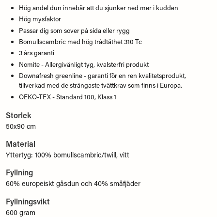
Hög andel dun innebär att du sjunker ned mer i kudden
Hög mysfaktor
Passar dig som sover på sida eller rygg
Bomullscambric med hög trådtäthet 310 Tc
3 års garanti
Nomite - Allergivänligt tyg, kvalsterfri produkt
Downafresh greenline - garanti för en ren kvalitetsprodukt,
tillverkad med de strängaste tvättkrav som finns i Europa.
OEKO-TEX - Standard 100, Klass 1
Storlek
50x90 cm
Material
Yttertyg: 100% bomullscambric/twill, vitt
Fyllning
60% europeiskt gåsdun och 40% småfjäder
Fyllningsvikt
600 gram