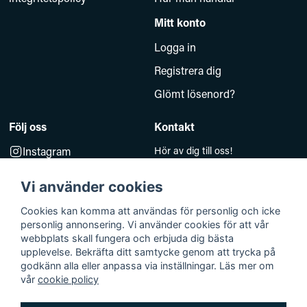
Mitt konto
Logga in
Registrera dig
Glömt lösenord?
Följ oss
Kontakt
Instagram
Hör av dig till oss!
Måndag–Fredag 10.00–14.00
Facebook
e-post:
Vi använder cookies
kundsupport@baddkompaniet.se
Telefon:
044-813 00
Cookies kan komma att användas för personlig och icke
personlig annonsering. Vi använder cookies för att vår
Org.nr 5594278177
webbplats skall fungera och erbjuda dig bästa
Björkhagavägen 11
upplevelse. Bekräfta ditt samtycke genom att trycka på
godkänn alla eller anpassa via inställningar. Läs mer om
28832 Vinslöv
vår
cookie policy