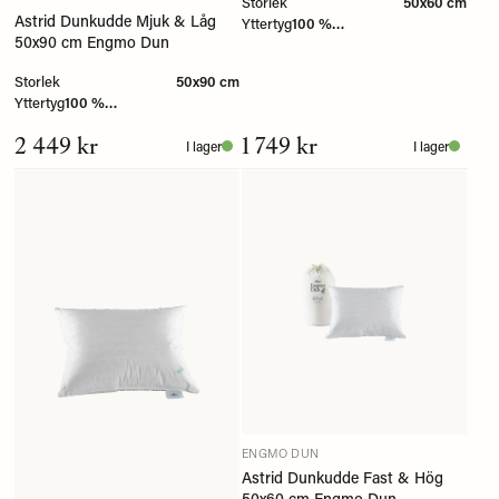
Storlek
50x60 cm
Astrid Dunkudde Mjuk & Låg
Yttertyg
100 %
50x90 cm Engmo Dun
Bomullscambric/twill
Storlek
50x90 cm
Yttertyg
100 %
Bomullscambric/twill
2 449 kr
1 749 kr
I lager
I lager
ENGMO DUN
Astrid Dunkudde Fast & Hög
50x60 cm Engmo Dun