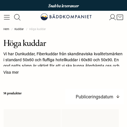
Snabba leveranser
Fri frakt över 699kr
Enkla betalningar med Qliro & Swish
Hem
Kuddar
Höga kuddar
Höga kuddar
Vi har Dunkuddar, Fiberkuddar från skandinaviska kvalitetsmärken
i standard 50x60 och fluffiga hotellkuddar i 60x80 och 50x90. En
god natts sömn är viktigt för att vi ska kunna återhämta oss och
klara av dagen. Det är viktigt att du har en bra kudde som formar
Visa mer
sig och håller stabiliteten hela natten. Vill du ha tips för att hitta
rätt kudde läs vår
Kuddguide: Hjälp att välja rätt kudde
14 produkter
Publiceringsdatum