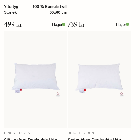
Yttertyg
100 % Bomullstwill
Storlek
50x60 cm
499 kr
739 kr
I lager
I lager
RINGSTED DUN
RINGSTED DUN
Sjöjungfrun Dunkudde Hög
Snögubben Dunkudde Hög