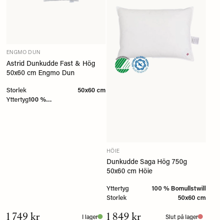
ENGMO DUN
Astrid Dunkudde Fast & Hög
50x60 cm Engmo Dun
Storlek
50x60 cm
Yttertyg
100 %
Bomullscambric/twill
HÖIE
Dunkudde Saga Hög 750g
50x60 cm Höie
Yttertyg
100 % Bomullstwill
Storlek
50x60 cm
1 749 kr
1 849 kr
I lager
Slut på lager