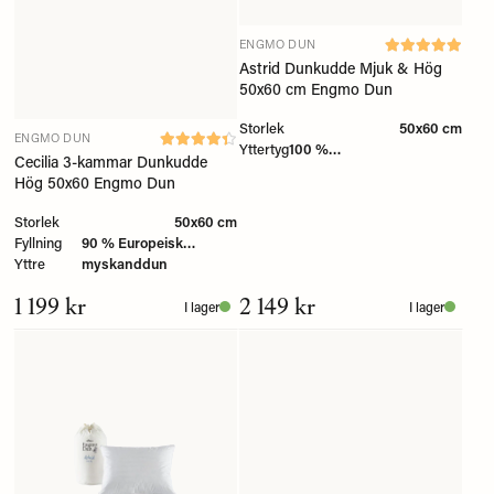
ENGMO DUN
Astrid Dunkudde Mjuk & Hög
50x60 cm Engmo Dun
Storlek
50x60 cm
ENGMO DUN
Yttertyg
100 %
Cecilia 3-kammar Dunkudde
Bomullscambric/twill
Hög 50x60 Engmo Dun
Storlek
50x60 cm
Fyllning
90 % Europeisk
Yttre
myskanddun
1 199 kr
2 149 kr
I lager
I lager