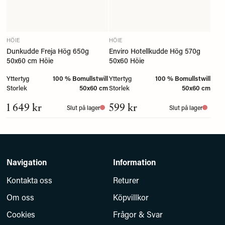
HÖIE
HÖIE
Dunkudde Freja Hög 650g
Enviro Hotellkudde Hög 570g
50x60 cm Höie
50x60 Höie
Yttertyg
100 % Bomullstwill
Yttertyg
100 % Bomullstwill
Storlek
50x60 cm
Storlek
50x60 cm
1 649 kr
599 kr
Slut på lager
Slut på lager
Navigation
Information
Kontakta oss
Returer
Om oss
Köpvillkor
Cookies
Frågor & Svar