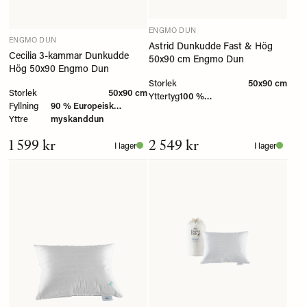
ENGMO DUN
ENGMO DUN
Astrid Dunkudde Fast & Hög
Cecilia 3-kammar Dunkudde
50x90 cm Engmo Dun
Hög 50x90 Engmo Dun
Storlek
50x90 cm
Storlek
50x90 cm
Yttertyg
100 %
Fyllning
90 % Europeisk
Bomullscambric/twill
Yttre
myskanddun
1 599 kr
2 549 kr
I lager
I lager