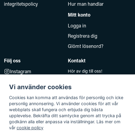
integritetspolicy
Hur man handlar
Mitt konto
Logga in
Registrera dig
Glömt lösenord?
Följ oss
Kontakt
Instagram
Hör av dig till oss!
Måndag–Fredag 10.00–14.00
Facebook
e-post:
Vi använder cookies
kundsupport@baddkompaniet.se
Telefon:
044-813 00
Cookies kan komma att användas för personlig och icke
personlig annonsering. Vi använder cookies för att vår
Org.nr 5594278177
webbplats skall fungera och erbjuda dig bästa
Björkhagavägen 11
upplevelse. Bekräfta ditt samtycke genom att trycka på
godkänn alla eller anpassa via inställningar. Läs mer om
28832 Vinslöv
vår
cookie policy