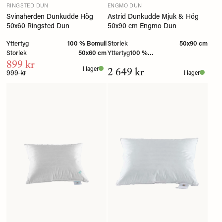
RINGSTED DUN
ENGMO DUN
Svinaherden Dunkudde Hög
Astrid Dunkudde Mjuk & Hög
50x60 Ringsted Dun
50x90 cm Engmo Dun
Yttertyg
100 % Bomull
Storlek
50x90 cm
Storlek
50x60 cm
Yttertyg
100 %
899 kr
Bomullscambric/twill
2 649 kr
I lager
999 kr
I lager