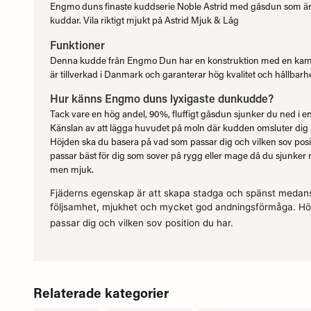
Engmo duns finaste kuddserie Noble Astrid med gåsdun som är s
kuddar. Vila riktigt mjukt på Astrid Mjuk & Låg
Funktioner
Denna kudde från Engmo Dun har en konstruktion med en kamm
är tillverkad i Danmark och garanterar hög kvalitet och hållbarhe
Hur känns Engmo duns lyxigaste dunkudde?
Tack vare en hög andel, 90%, fluffigt gåsdun sjunker du ned i 
Känslan av att lägga huvudet på moln där kudden omsluter dig är
Höjden ska du basera på vad som passar dig och vilken sov posit
passar bäst för dig som sover på rygg eller mage då du sjunker ne
men mjuk.
Fjäderns egenskap är att skapa stadga och spänst medans d
följsamhet, mjukhet och mycket god andningsförmåga. Hö
passar dig och vilken sov position du har.
Relaterade kategorier