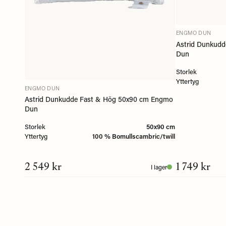
ENGMO DUN
Astrid Dunkud
Dun
Storlek
Yttertyg
ENGMO DUN
Astrid Dunkudde Fast & Hög 50x90 cm Engmo
Dun
Storlek
50x90 cm
Yttertyg
100 % Bomullscambric/twill
2 549 kr
1 749 kr
I lager