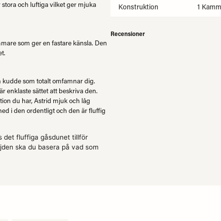
tora och luftiga vilket ger mjuka
Konstruktion
1 Kamm
Recensioner
are som ger en fastare känsla. Den
t.
en kudde som totalt omfamnar dig.
 enklaste sättet att beskriva den.
ion du har, Astrid mjuk och låg
d i den ordentligt och den är fluffig
et fluffiga gåsdunet tillför
jden ska du basera på vad som