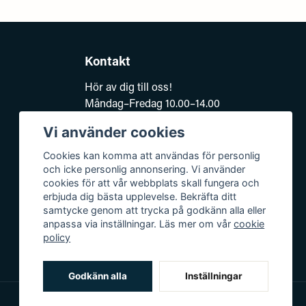
Kontakt
Hör av dig till oss!
Måndag–Fredag 10.00–14.00
e-post:
Vi använder cookies
kundsupport@baddkompaniet.se
Telefon:
044-813 00
Cookies kan komma att användas för personlig
och icke personlig annonsering. Vi använder
Org.nr 5594278177
cookies för att vår webbplats skall fungera och
Björkhagavägen 11
erbjuda dig bästa upplevelse. Bekräfta ditt
samtycke genom att trycka på godkänn alla eller
28832 Vinslöv
anpassa via inställningar. Läs mer om vår
cookie
policy
Godkänn alla
Inställningar