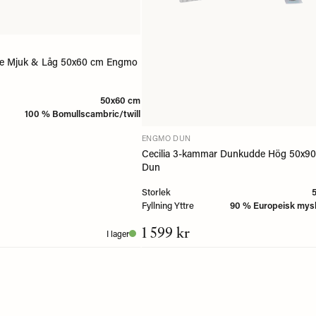
de Mjuk & Låg 50x60 cm Engmo
50x60 cm
100 % Bomullscambric/twill
ENGMO DUN
Cecilia 3-kammar Dunkudde Hög 50x9
Dun
Storlek
Fyllning Yttre
90 % Europeisk my
1 599 kr
I lager