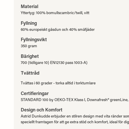
Material
Yttertyg: 100% bomullscambric/twill, vitt
Fyllning
60% europeiskt gåsdun och 40% småfjäder
Fyllningsvikt
350 gram
Bärighet
700 (tidligare 10) EN12130 pass 1003-A)
Tvättråd
Tvättas i 60 grader - torka alltid i torktumlare
Certifieringar
STANDARD 100 by OEKO-TEX Klass I, Downafresh® greenLine, N
Design och Komfort
Astrid Dunkudde erbjuder en stilren design med vita ränder som 
speciellt framtagen för att ge extra stöd och komfort, ideal för di