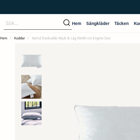
Sök...
Hem
Sängkläder
Täcken
Ku
Hem
Kuddar
Astrid Dunkudde Mjuk & Låg 50x90 cm Engmo Dun