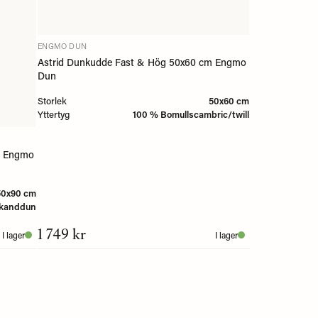
ENGMO DUN
Astrid Dunkudde Fast & Hög 50x60 cm Engmo
Dun
Storlek
50x60 cm
Yttertyg
100 % Bomullscambric/twill
0 Engmo
50x90 cm
skanddun
1 749 kr
I lager
I lager