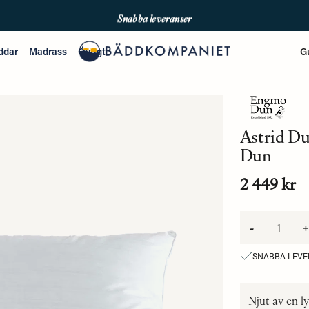
Snabba leveranser
Fri frakt över 699kr
ddar
Madrass
Övrigt
G
Enkla betalningar med Qliro & Swish
Astrid D
Dun
2 449 kr
-
+
SNABBA LEV
Njut av en 