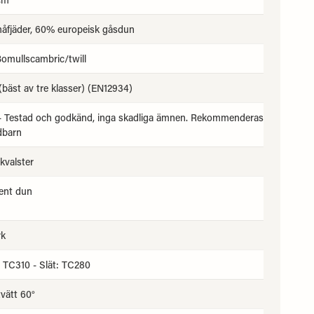
fjäder, 60% europeisk gåsdun
omullscambric/twill
 (bäst av tre klasser) (EN12934)
 - Testad och godkänd, inga skadliga ämnen. Rekommenderas
dbarn
 kvalster
ent dun
k
 TC310 - Slät: TC280
vätt 60°