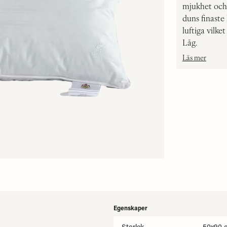
mjukhet och
duns finaste
luftiga vilke
Låg.
Läs mer
Egenskaper
Storlek
50x90 