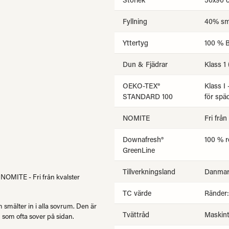
Fyllning
40% små
Yttertyg
100 % B
Dun & Fjädrar
Klass 1
OEKO-TEX®
Klass I
STANDARD 100
för spä
NOMITE
Fri från
Downafresh®
100 % r
GreenLine
Tillverkningsland
Danmar
OMITE - Fri från kvalster
TC värde
Ränder:
smälter in i alla sovrum. Den är
Tvättråd
Maskint
g som ofta sover på sidan.