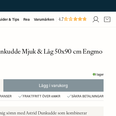
4.7
uider & Tips
Rea
Varumärken
Baserat på
1893
recensioner
unkudde Mjuk & Låg 50x90 cm Engmo
I lager
Lägg i varukorg
ERANSER
FRAKTFRITT ÖVER 699KR
SÄKRA BETALNINGAR
lyxig sömn med Astrid Dunkudde som kombinerar