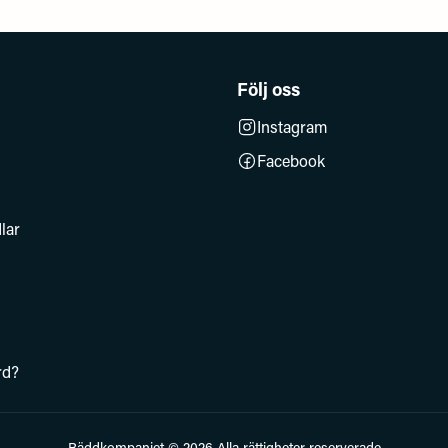
Följ oss
Instagram
Facebook
lar
rd?
Bäddkompaniet © 2026 Alla rättigheter reserverade