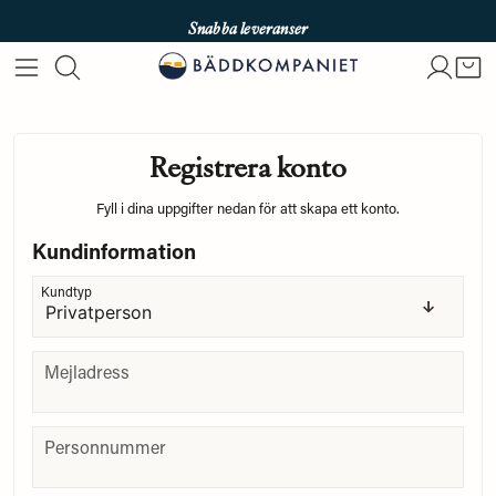
Snabba leveranser
Fri frakt över 699kr
Enkla betalningar med Qliro & Swish
Registrera konto
Fyll i dina uppgifter nedan för att skapa ett konto.
Kundinformation
frontend.form.customer_type
frontend.form.customr-type
Kundtyp
Mejladress
Mejladress
Personnummer
Personnummer