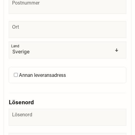
frontend.form.billing_address.postcode
Postnummer
frontend.form.billing_address.city
Ort
frontend.form.billing_address.country
Land
Annan leveransadress
Lösenord
Lösenord
Lösenord