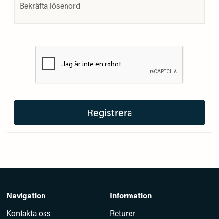
frontend.form.password_confirmation
Bekräfta lösenord
Registrera
Navigation
Information
Kontakta oss
Returer