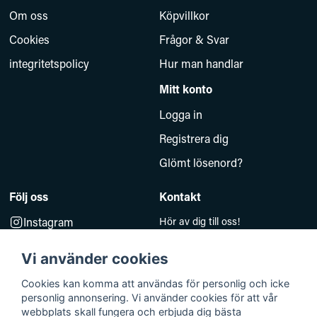
Om oss
Köpvillkor
Cookies
Frågor & Svar
integritetspolicy
Hur man handlar
Mitt konto
Logga in
Registrera dig
Glömt lösenord?
Följ oss
Kontakt
Instagram
Hör av dig till oss!
Måndag–Fredag 10.00–14.00
Facebook
e-post:
Vi använder cookies
kundsupport@baddkompaniet.se
Telefon:
044-813 00
Cookies kan komma att användas för personlig och icke
personlig annonsering. Vi använder cookies för att vår
Org.nr 5594278177
webbplats skall fungera och erbjuda dig bästa