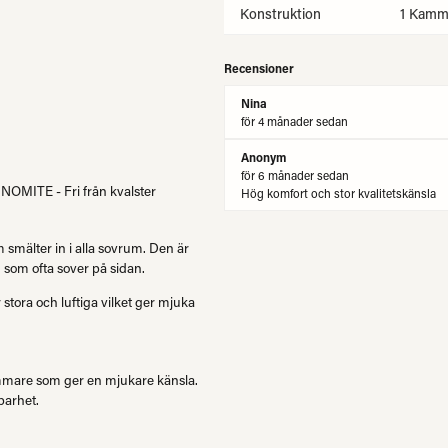
Konstruktion
1 Kamm
Recensioner
Nina
för 4 månader sedan
Anonym
för 6 månader sedan
OMITE - Fri från kvalster
Hög komfort och stor kvalitetskänsla
smälter in i alla sovrum. Den är
g som ofta sover på sidan.
tora och luftiga vilket ger mjuka
mare som ger en mjukare känsla.
barhet.