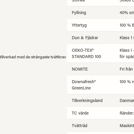
Fyllning
40% små
Yttertyg
100 % B
Dun & Fjädrar
Klass 1
OEKO-TEX®
Klass I
STANDARD 100
för spä
 tillverkad med de strängaste tvättkrav
NOMITE
Fri från
Downafresh®
100 % r
GreenLine
Tillverkningsland
Danmar
TC värde
Ränder:
Tvättråd
Maskint