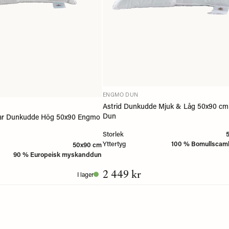
ENGMO DUN
Astrid Dunkudde Mjuk & Låg 50x90 c
Dun
mar Dunkudde Hög 50x90 Engmo
Storlek
Yttertyg
100 % Bomullscamb
50x90 cm
90 % Europeisk myskanddun
2 449 kr
I lager