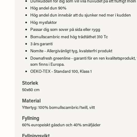
Dunkudden för dig som vill vila huvudet på ett fluffigt moln
Hög andel dun 90%
Hög andel dun innebär att du sjunker ned mer i kudden
Hög mysfaktor
Passar dig som sover på sida eller rygg
Bomullscambric med hög trådtäthet 310 Tc
3 års garanti
Nomite - Allergivänligt tyg, kvalsterfri produkt
Downafresh greenline - garanti för en ren kvalitetsprodukt,
som finns i Europa.
OEKO-TEX - Standard 100, Klass 1
Storlek
50x60 cm
Material
Yttertyg: 100% bomullscambric/twill, vitt
Fyllning
60% europeiskt gåsdun och 40% småfjäder
Fyllningsvikt