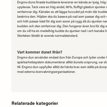
Engmo duns finaste kuddserie levererar en känsla av lyxig, hög
upplevas. Tack vare en hög andel, 90%, fluffigt gåsdun sjunker 
omfamnar dig. Känslan av att lägga huvudet på moln där kudden 
beskriva den. Höjden ska du basera på vad som passar dig och v
och höh passar bäst för dig som sover på rygg då du sjunker n
kudden och den omfamnar dig. Den fungerar även bra för dig s
om du vill ha en medelhög kudde du sjunker ned i och kanske h
Storleken 50x60 är svensk normalstandard.
Vart kommer dunet ifrån?
Engmo dun använder endast dun från Europa och lyder under EU
spårbarhetssystem dokumenterar alltid dunets ursprung, var do
till. Engmo dun uppfyller alltid de hårda krav som ställs på d
med externa övervakningsorganisationer.
Relaterade kategorier