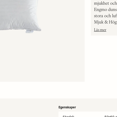
mjukhet och 
Engmo duns 
stora och luf
Mjuk & Hög
Läs mer
Egenskaper
Storlek
50x60 