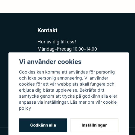
Kontakt
Hör av dig till oss!
Måndag–Fredag 10.00–14.00
e-post:
Vi använder cookies
kundsupport@baddkompaniet.se
Telefon:
044-813 00
Cookies kan komma att användas för personlig
och icke personlig annonsering. Vi använder
Org.nr 5594278177
cookies för att vår webbplats skall fungera och
Björkhagavägen 11
erbjuda dig bästa upplevelse. Bekräfta ditt
samtycke genom att trycka på godkänn alla eller
28832 Vinslöv
anpassa via inställningar. Läs mer om vår
cookie
policy
Godkänn alla
Inställningar