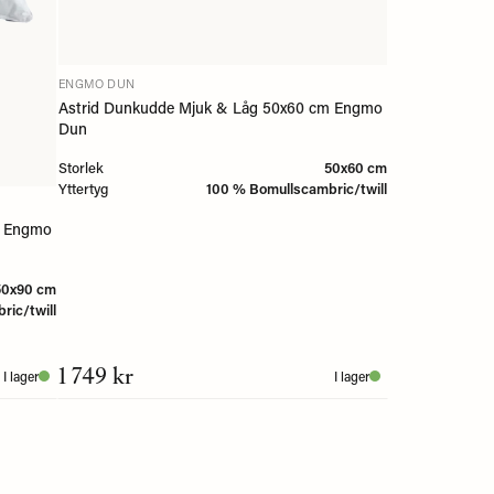
ENGMO DUN
Astrid Dunkudde Mjuk & Låg 50x60 cm Engmo
Dun
Storlek
50x60 cm
Yttertyg
100 % Bomullscambric/twill
m Engmo
50x90 cm
ric/twill
1 749 kr
I lager
I lager