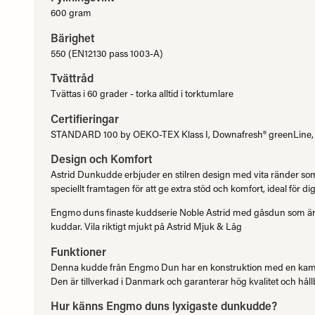
600 gram
Bärighet
550 (EN12130 pass 1003-A)
Tvättråd
Tvättas i 60 grader - torka alltid i torktumlare
Certifieringar
STANDARD 100 by OEKO-TEX Klass I, Downafresh® greenLine, N
Design och Komfort
Astrid Dunkudde erbjuder en stilren design med vita ränder som 
speciellt framtagen för att ge extra stöd och komfort, ideal för di
Engmo duns finaste kuddserie Noble Astrid med gåsdun som är s
kuddar. Vila riktigt mjukt på Astrid Mjuk & Låg
Funktioner
Denna kudde från Engmo Dun har en konstruktion med en kam
Den är tillverkad i Danmark och garanterar hög kvalitet och håll
Hur känns Engmo duns lyxigaste dunkudde?