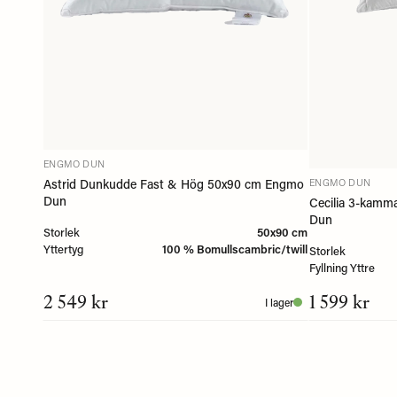
ENGMO DUN
Astrid Dunkudde Fast & Hög 50x90 cm Engmo
ENGMO DUN
Dun
Cecilia 3-kam
Dun
Storlek
50x90 cm
Yttertyg
100 % Bomullscambric/twill
Storlek
Fyllning Yttre
2 549 kr
1 599 kr
I lager