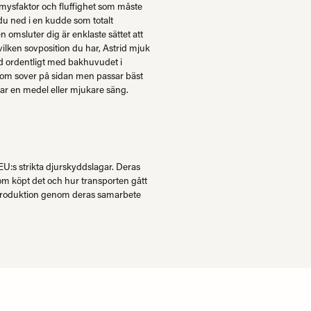
 mysfaktor och fluffighet som måste
du ned i en kudde som totalt
omsluter dig är enklaste sättet att
ilken sovposition du har, Astrid mjuk
ed ordentligt med bakhuvudet i
om sover på sidan men passar bäst
ar en medel eller mjukare säng.
:s strikta djurskyddslagar. Deras
m köpt det och hur transporten gått
unproduktion genom deras samarbete