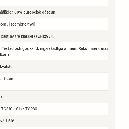
fjäder, 60% europeisk gåsdun
omullscambric/twill
 (bäst av tre klasser) (EN12934)
 - Testad och godkänd, inga skadliga ämnen. Rekommenderas
dbarn
 kvalster
ent dun
k
 TC310 - Slät: TC280
vätt 60°