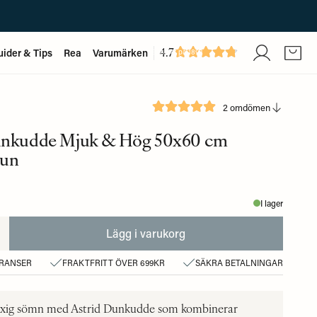
4.7
uider & Tips
Rea
Varumärken
Baserat på
1893
recensioner
2 omdömen
unkudde Mjuk & Hög 50x60 cm
un
I lager
Lägg i varukorg
ERANSER
FRAKTFRITT ÖVER 699KR
SÄKRA BETALNINGAR
lyxig sömn med Astrid Dunkudde som kombinerar