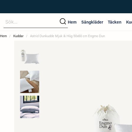
Sök...
Hem
Sängkläder
Täcken
Ku
Hem
Kuddar
Astrid Dunkudde Mjuk & Hög 50x60 cm Engmo Dun