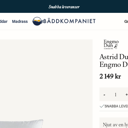
Snabba leveranser
Fri frakt över 699kr
ddar
Madrass
Övrigt
G
Enkla betalningar med Qliro & Swish
Astrid D
Engmo D
2 149 kr
-
+
SNABBA LEV
Njut av en 