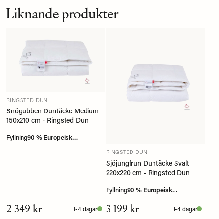
Liknande produkter
RINGSTED DUN
Snögubben Duntäcke Medium
150x210 cm - Ringsted Dun
Fyllning
90 % Europeisk
myskanddun
RINGSTED DUN
Sjöjungfrun Duntäcke Svalt
220x220 cm - Ringsted Dun
Fyllning
90 % Europeisk
myskanddun
2 349 kr
3 199 kr
1-4 dagar
1-4 dagar