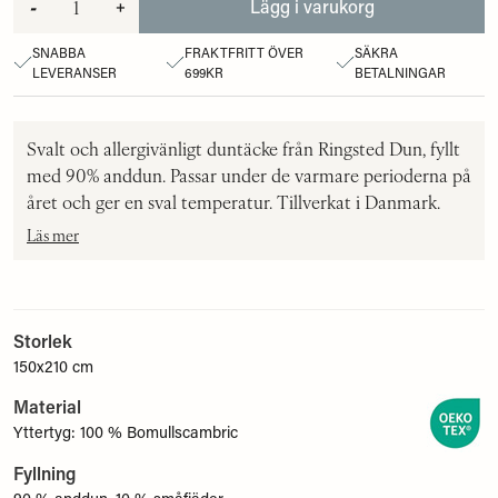
-
+
Lägg i varukorg
SNABBA
FRAKTFRITT ÖVER
SÄKRA
LEVERANSER
699KR
BETALNINGAR
Svalt och allergivänligt duntäcke från Ringsted Dun, fyllt
med 90% anddun. Passar under de varmare perioderna på
året och ger en sval temperatur. Tillverkat i Danmark.
Läs mer
Storlek
150x210 cm
Material
Yttertyg: 100 % Bomullscambric
Fyllning