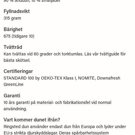
90 % anddun, 10 % småfjäder
Fyllnadsvikt
315 gram
Bärighet
675 (tidigare 10)
Tvättråd
Kan tvättas vid 60 grader och torktumlas. Läs vår tvättguide för
bästa skötsel.
Certifieringar
STANDARD 100 by OEKO-TEX Klass I, NOMITE, Downafresh
GreenLine
Garanti
10 års garanti på material- och fabrikationsfel vid normal
användning.
Vart kommer dunet ifrån?
Ringsted dun använder endast dun från Europa och lyder under
EU:s strikta djurskyddslagar. Deras spårbarhetssystem