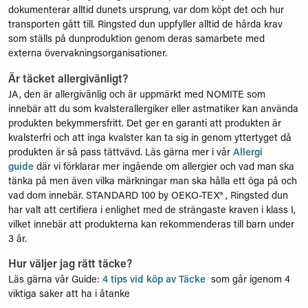
dokumenterar alltid dunets ursprung, var dom köpt det och hur
transporten gått till. Ringsted dun uppfyller alltid de hårda krav
som ställs på dunproduktion genom deras samarbete med
externa övervakningsorganisationer.
Är täcket allergivänligt?
JA, den är allergivänlig och är uppmärkt med NOMITE som
innebär att du som kvalsterallergiker eller astmatiker kan använda
produkten bekymmersfritt. Det ger en garanti att produkten är
kvalsterfri och att inga kvalster kan ta sig in genom yttertyget då
produkten är så pass tättvävd. Läs gärna mer i vår
Allergi
guide
där vi förklarar mer ingående om allergier och vad man ska
tänka på men även vilka märkningar man ska hålla ett öga på och
vad dom innebär. STANDARD 100 by OEKO-TEX® , Ringsted dun
har valt att certifiera i enlighet med de strängaste kraven i klass I,
vilket innebär att produkterna kan rekommenderas till barn under
3 år.
Hur väljer jag rätt täcke?
Läs gärna vår Guide:
4 tips vid köp av Täcke
som går igenom 4
viktiga saker att ha i åtanke