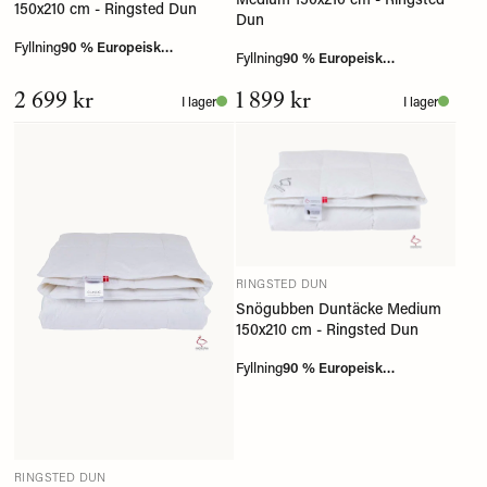
150x210 cm - Ringsted Dun
Dun
Fyllning
90 % Europeisk
Fyllning
90 % Europeisk
myskanddun
myskanddun
2 699 kr
1 899 kr
I lager
I lager
RINGSTED DUN
Snögubben Duntäcke Medium
150x210 cm - Ringsted Dun
Fyllning
90 % Europeisk
myskanddun
RINGSTED DUN