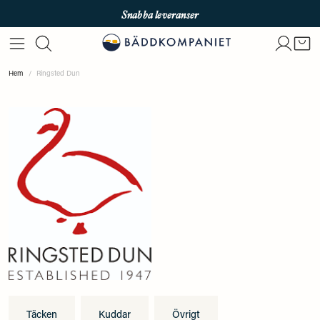
Snabba leveranser
Fri frakt över 699kr
Enkla betalningar med Qliro & Swish
Hem
Ringsted Dun
Täcken
Kuddar
Övrigt