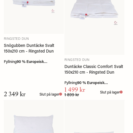
RINGSTED DUN
Snögubben Duntäcke Svalt
150x210 cm - Ringsted Dun
RINGSTED DUN
Fyllning
90 % Europeisk
Duntäcke Classic Comfort Svalt
myskanddun
150x210 cm - Ringsted Dun
Fyllning
90 % Europeisk
1 499 kr
myskanddun
2 349 kr
Slut på lager
1 899 kr
Slut på lager