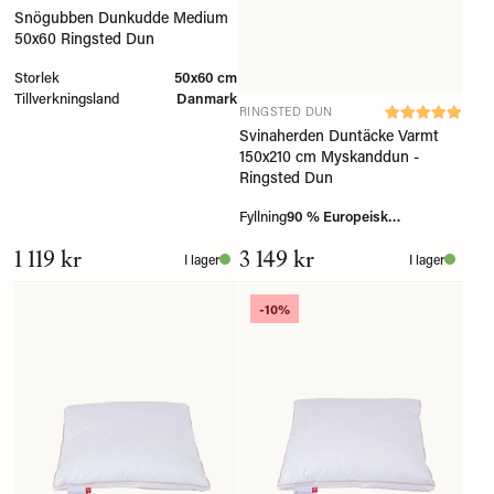
Snögubben Dunkudde Medium
50x60 Ringsted Dun
Storlek
50x60 cm
Tillverkningsland
Danmark
RINGSTED DUN
Svinaherden Duntäcke Varmt
150x210 cm Myskanddun -
Ringsted Dun
Fyllning
90 % Europeisk
myskanddun
1 119 kr
3 149 kr
I lager
I lager
-10%