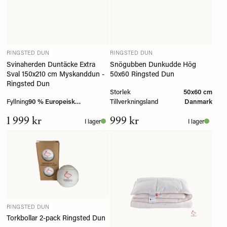
RINGSTED DUN
RINGSTED DUN
Svinaherden Duntäcke Extra
Snögubben Dunkudde Hög
Sval 150x210 cm Myskanddun -
50x60 Ringsted Dun
Ringsted Dun
Storlek
50x60 cm
Fyllning
90 % Europeisk
Tillverkningsland
Danmark
myskanddun
1 999 kr
999 kr
I lager
I lager
RINGSTED DUN
Torkbollar 2-pack Ringsted Dun