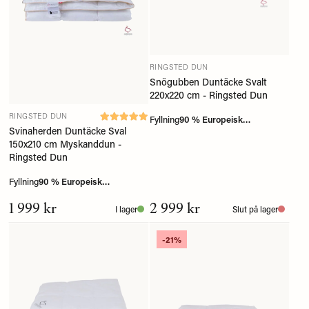
RINGSTED DUN
Snögubben Duntäcke Svalt
220x220 cm - Ringsted Dun
RINGSTED DUN
Fyllning
90 % Europeisk
Svinaherden Duntäcke Sval
myskanddun
150x210 cm Myskanddun -
Ringsted Dun
Fyllning
90 % Europeisk
myskanddun
1 999 kr
2 999 kr
I lager
Slut på lager
-21%