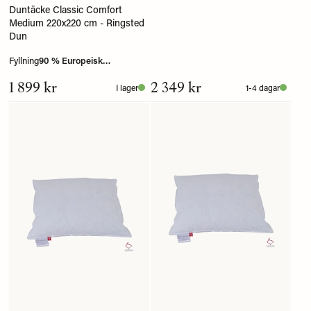
Duntäcke Classic Comfort
Medium 220x220 cm - Ringsted
Dun
Fyllning
90 % Europeisk
myskanddun
1 899 kr
2 349 kr
I lager
1-4 dagar