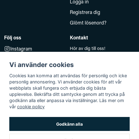
Logga in
Registrera dig
Glömt lösenord?
Följ oss
Kontakt
Instagram
Hör av dig till oss!
Måndag–Fredag 10.00–14.00
Facebook
e-post:
Vi använder cookies
kundsupport@baddkompaniet.se
Telefon:
044-813 00
Cookies kan komma att användas för personlig och icke
personlig annonsering. Vi använder cookies för att vår
Org.nr 5594278177
webbplats skall fungera och erbjuda dig bästa
Björkhagavägen 11
upplevelse. Bekräfta ditt samtycke genom att trycka på
godkänn alla eller anpassa via inställningar. Läs mer om
28832 Vinslöv
vår
cookie policy
Godkänn alla
Bäddkompaniet © 2026 Alla rättigheter reserverade
Org.nr 559261-4985