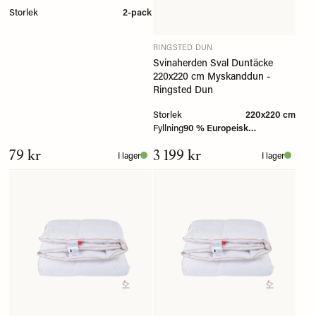
Storlek
2-pack
RINGSTED DUN
Svinaherden Sval Duntäcke
220x220 cm Myskanddun -
Ringsted Dun
Storlek
220x220 cm
Fyllning
90 % Europeisk
myskanddun
79 kr
3 199 kr
I lager
I lager