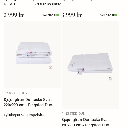
NOMITE
myskanddun
Fri från kvalster
myskanddun
3 999 kr
3 999 kr
1-4 dagar
1-4 dagar
RINGSTED DUN
Sjöjungfrun Duntäcke Svalt
220x220 cm - Ringsted Dun
RINGSTED DUN
Fyllning
90 % Europeisk
Sjöjungfrun Duntäcke Svalt
myskanddun
150x210 cm - Ringsted Dun