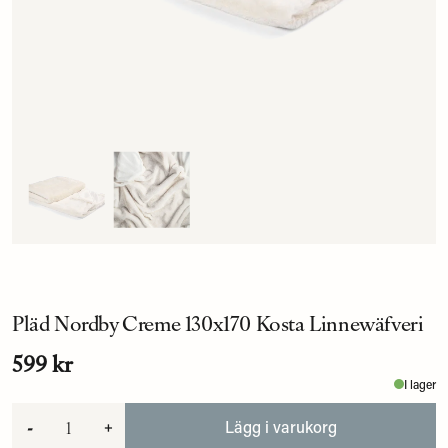
Pläd Nordby Creme 130x170 Kosta Linnewäfveri
599 kr
I lager
-
+
Lägg i varukorg