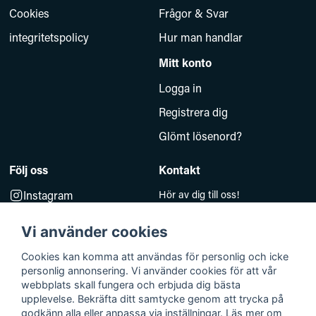
Cookies
Frågor & Svar
integritetspolicy
Hur man handlar
Mitt konto
Logga in
Registrera dig
Glömt lösenord?
Följ oss
Kontakt
Instagram
Hör av dig till oss!
Måndag–Fredag 10.00–14.00
Facebook
e-post:
Vi använder cookies
kundsupport@baddkompaniet.se
Telefon:
044-813 00
Cookies kan komma att användas för personlig och icke
personlig annonsering. Vi använder cookies för att vår
Org.nr 5594278177
webbplats skall fungera och erbjuda dig bästa
Björkhagavägen 11
upplevelse. Bekräfta ditt samtycke genom att trycka på
godkänn alla eller anpassa via inställningar. Läs mer om
28832 Vinslöv