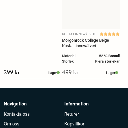
KOSTA LINNEWÄFVERI
Morgonrock College Beige
Kosta Linnewäfveri
Material
52 % Bomull
Storlek
Flera storlekar
299 kr
499 kr
I lager
I lager
Navigation
Information
Kontakta oss
Returer
Om oss
Köpvillkor