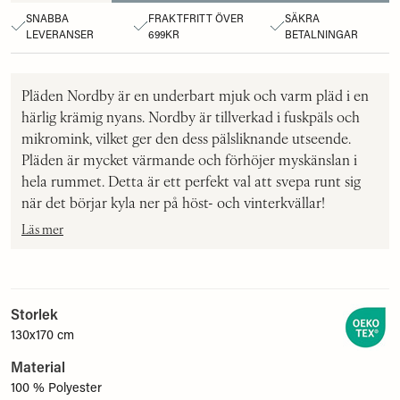
SNABBA
FRAKTFRITT ÖVER
SÄKRA
LEVERANSER
699KR
BETALNINGAR
Pläden Nordby är en underbart mjuk och varm pläd i en
härlig krämig nyans. Nordby är tillverkad i fuskpäls och
mikromink, vilket ger den dess pälsliknande utseende.
Pläden är mycket värmande och förhöjer myskänslan i
hela rummet. Detta är ett perfekt val att svepa runt sig
när det börjar kyla ner på höst- och vinterkvällar!
Läs mer
Storlek
130x170 cm
Material
100 % Polyester