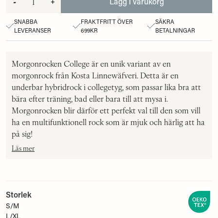
-
+
Lägg i varukorg
SNABBA
FRAKTFRITT ÖVER
SÄKRA
LEVERANSER
699KR
BETALNINGAR
Morgonrocken College är en unik variant av en
morgonrock från Kosta Linnewäfveri. Detta är en
underbar hybridrock i collegetyg, som passar lika bra att
bära efter träning, bad eller bara till att mysa i.
Morgonrocken blir därför ett perfekt val till den som vill
ha en multifunktionell rock som är mjuk och härlig att ha
på sig!
Läs mer
Storlek
S/M
L/XL