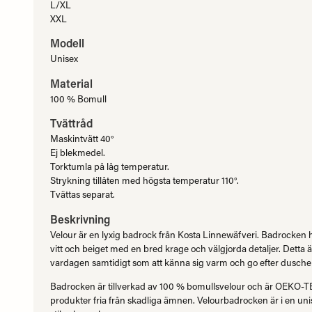
L/XL
XXL
Modell
Unisex
Material
100 % Bomull
Tvättråd
Maskintvätt 40°
Ej blekmedel.
Torktumla på låg temperatur.
Strykning tillåten med högsta temperatur 110°.
Tvättas separat.
Beskrivning
Velour är en lyxig badrock från Kosta Linnewäfveri. Badrocken ha
vitt och beiget med en bred krage och välgjorda detaljer. Detta är et
vardagen samtidigt som att känna sig varm och go efter dusche
Badrocken är tillverkad av 100 % bomullsvelour och är OEKO-TE
produkter fria från skadliga ämnen. Velourbadrocken är i en uni