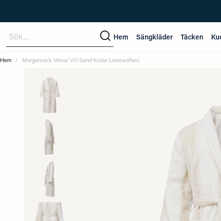
Sök...
Hem
Sängkläder
Täcken
Ku
Hem
Morgonrock Velour Vit/Sand Kosta Linnewäfveri