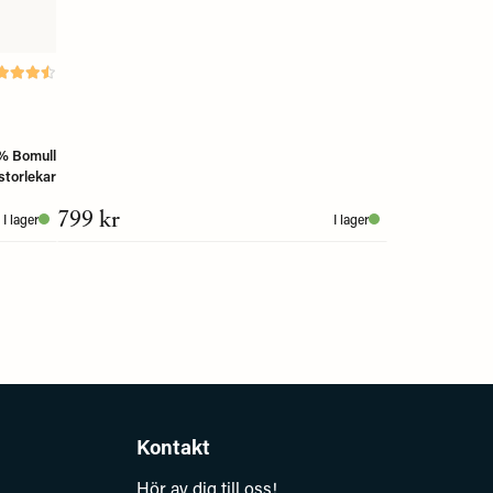
% Bomull
storlekar
799 kr
I lager
I lager
Kontakt
Hör av dig till oss!