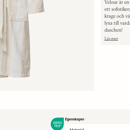
Velour är en
ett sofistik
krage och väl
lyxa till va
duschen!
Läs mer
Egenskaper
Material