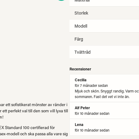
Storlek
Modell
Färg
Tvättråd
Recensioner
Cecilia
för 7 månader sedan
Mjuk och skön. Snyggt randig. Varm och g
sommaren. Fast det vet vi inte än.
r ett sofistikerat mönster av ränder i
Alf Peter
t perfekt val till den som vill lyxa till
för 10 månader sedan
n!
Lena
X Standard 100 certifierad för
för 10 månader sedan
sex-modell och ska passa alla vare sig