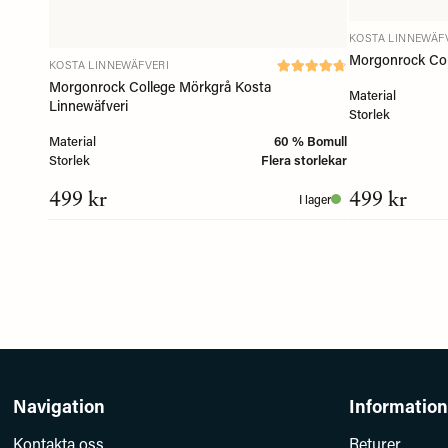
KOSTA LINNEWÄF
Morgonrock Col
KOSTA LINNEWÄFVERI
Morgonrock College Mörkgrå Kosta
Material
Linnewäfveri
Storlek
Material
60 % Bomull
Storlek
Flera storlekar
499 kr
499 kr
I lager
Navigation
Information
Kontakta oss
Returer