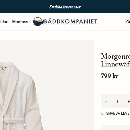
Snabba leveranser
Fri frakt över 699kr
ddar
Madrass
Övrigt
G
Enkla betalningar med Qliro & Swish
Morgonro
Linnewäf
799 kr
-
+
SNABBA LEV