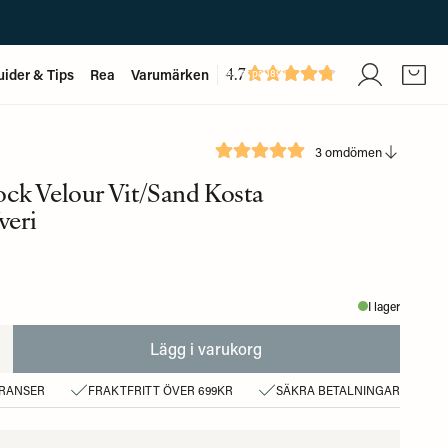
4.7
uider & Tips
Rea
Varumärken
Baserat på
1893
recensioner
3 omdömen
ck Velour Vit/Sand Kosta
veri
I lager
Lägg i varukorg
ERANSER
FRAKTFRITT ÖVER 699KR
SÄKRA BETALNINGAR