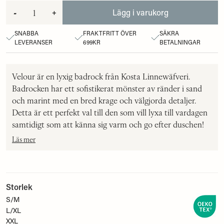
-
+
Lägg i varukorg
SNABBA
FRAKTFRITT ÖVER
SÄKRA
LEVERANSER
699KR
BETALNINGAR
Velour är en lyxig badrock från Kosta Linnewäfveri.
Badrocken har ett sofistikerat mönster av ränder i sand
och marint med en bred krage och välgjorda detaljer.
Detta är ett perfekt val till den som vill lyxa till vardagen
samtidigt som att känna sig varm och go efter duschen!
Läs mer
Storlek
S/M
L/XL
XXL