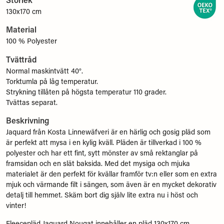
130x170 cm
Material
100 % Polyester
Tvättråd
Normal maskintvätt 40°.
Torktumla på låg temperatur.
Strykning tillåten på högsta temperatur 110 grader.
Tvättas separat.
Beskrivning
Jaquard från Kosta Linnewäfveri är en härlig och gosig pläd som
är perfekt att mysa i en kylig kväll. Pläden är tillverkad i 100 %
polyester och har ett fint, sytt mönster av små rektanglar på
framsidan och en slät baksida. Med det mysiga och mjuka
materialet är den perfekt för kvällar framför tv:n eller som en extra
mjuk och värmande filt i sängen, som även är en mycket dekorativ
detalj till hemmet. Skäm bort dig själv lite extra nu i höst och
vinter!
Fleecepläd Jaquard Nougat innehåller en pläd 130x170 cm.