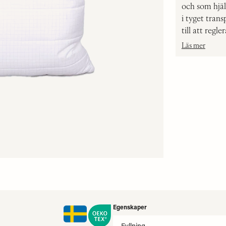
och som hjäl
i tyget trans
till att reg
Läs mer
Egenskaper
Fyllning