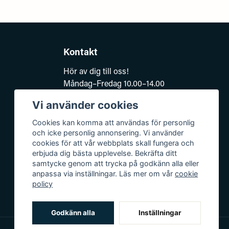
Kontakt
Hör av dig till oss!
Måndag–Fredag 10.00–14.00
e-post:
Vi använder cookies
kundsupport@baddkompaniet.se
Telefon:
044-813 00
Cookies kan komma att användas för personlig
och icke personlig annonsering. Vi använder
Org.nr 5594278177
cookies för att vår webbplats skall fungera och
Björkhagavägen 11
erbjuda dig bästa upplevelse. Bekräfta ditt
samtycke genom att trycka på godkänn alla eller
28832 Vinslöv
anpassa via inställningar. Läs mer om vår
cookie
policy
Godkänn alla
Inställningar