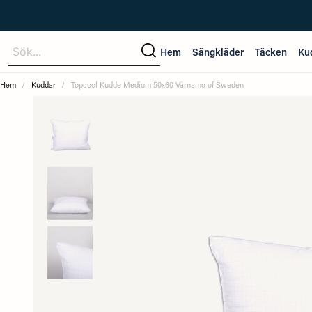
Sök...
Hem
Sängkläder
Täcken
Ku
Hem
Kuddar
Topcool Kudde Medium 50x60 Värnamo of Sweden