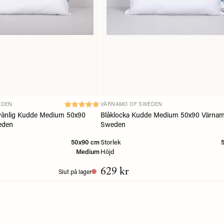
EDEN
VÄRNAMO OF SWEDEN
vänlig Kudde Medium 50x90
Blåklocka Kudde Medium 50x90 Värnam
eden
Sweden
50x90 cm
Storlek
Medium
Höjd
629 kr
Slut på lager