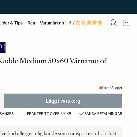
4.7
uider & Tips
Rea
Varumärken
Baserat på
1893
recensioner
Kudde Medium 50x60 Värnamo of
Slut på lager
Lägg i varukorg
ERANSER
FRAKTFRITT ÖVER 699KR
SÄKRA BETALNINGAR
llverkad allergivänlig kudde som transporterar bort fukt