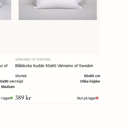
VÄRNAMO OF SWEDEN
o of
Blåklocka Kudde 50x60 Värnamo of Sweden
Storlek
50x60 cm
50x90 cm
Höjd
Olika höjder
Medium
389 kr
I lager
Slut på lager