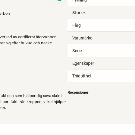
Storlek
carbon
Färg
lverkad av certifierat återvunnen
Varumärke
sar sig efter huvud och nacke.
Serie
Egenskaper
Trådtäthet
Recensioner
fukt och som hjälper dig sova skönt
 bort fukt från kroppen, vilket hjälper
ömn.