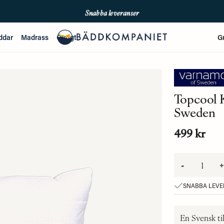
Snabba leveranser
Fri frakt över 699kr
ddar
Madrass
Övrigt
G
Enkla betalningar med Qliro & Swish
Topcool 
Sweden
499 kr
-
+
SNABBA LEV
En Svensk ti