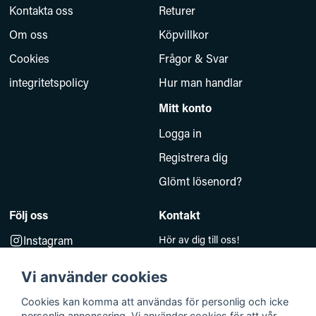
Kontakta oss
Returer
Om oss
Köpvillkor
Cookies
Frågor & Svar
integritetspolicy
Hur man handlar
Mitt konto
Logga in
Registrera dig
Glömt lösenord?
Följ oss
Kontakt
Instagram
Hör av dig till oss!
Måndag–Fredag 10.00–14.00
Facebook
e-post:
Vi använder cookies
kundsupport@baddkompaniet.se
Telefon:
044-813 00
Cookies kan komma att användas för personlig och icke
personlig annonsering. Vi använder cookies för att vår