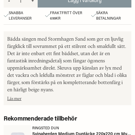
-
+
Lägg i varukorg
SNABBA
FRAKTFRITT ÖVER
SÄKRA
LEVERANSER
699KR
BETALNINGAR
Bädda sängen med Stormhagen Sand som ger en ljuvlig
färgklick till sovrummet på ett stilrent och smakfullt sätt.
Det är inte enbart ett fint bäddset, utan det är en
fantastisk inredningsdetalj som fångar ögonens
uppmärksamhet direkt. Skruva upp känslan av lyx med
det vackra och lekfulla mönstret av fåglar och blad i olika
färger, som förstärks på en kompletterande bottenfärg i
en härligt beige nyans.
Läs mer
Rekommenderade tillbehör
RINGSTED DUN
Svinaherden Medium Duntäcke 220x220 cm Myskanddun - Ringsted Dun