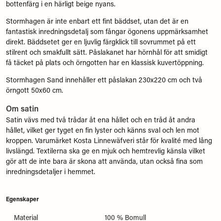
bottenfärg i en härligt beige nyans.
Stormhagen är inte enbart ett fint bäddset, utan det är en
fantastisk inredningsdetalj som fångar ögonens uppmärksamhet
direkt. Bäddsetet ger en ljuvlig färgklick till sovrummet på ett
stilrent och smakfullt sätt. Påslakanet har hörnhål för att smidigt
få täcket på plats och örngotten har en klassisk kuvertöppning.
Stormhagen Sand innehåller ett påslakan 230x220 cm och två
örngott 50x60 cm.
Om satin
Satin vävs med två trådar åt ena hållet och en tråd åt andra
hållet, vilket ger tyget en fin lyster och känns sval och len mot
kroppen. Varumärket Kosta Linnewäfveri står för kvalité med lång
livslängd. Textilerna ska ge en mjuk och hemtrevlig känsla vilket
gör att de inte bara är skona att använda, utan också fina som
inredningsdetaljer i hemmet.
Egenskaper
Material
100 % Bomull