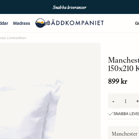
Snabba leveranser
Fri frakt över 699kr
ddar
Madrass
Övrigt
G
Enkla betalningar med Qliro & Swish
osta Linnewäfveri
Mancheste
150x210 
899 kr
-
+
SNABBA LEV
Manchester S