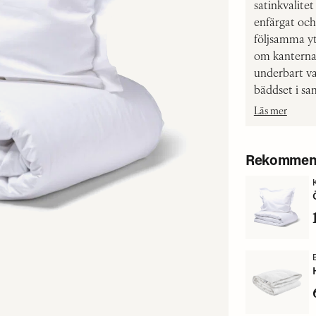
satinkvalite
enfärgat och
följsamma yt
om kanterna 
underbart val
bäddset i sa
Läs mer
Rekommend