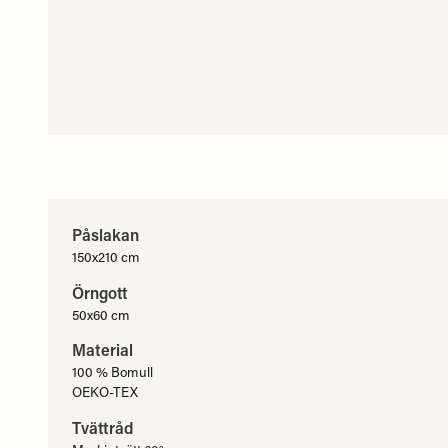
Påsla
150x210 cm
Örngott
50x60 cm
Material
100 % Bomull
OEKO-TEX
Tvättråd