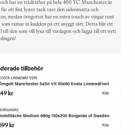
t och har en trådtäthet på hela 400 TC. Manchester är
 får ett fint lyster tack vare den sidenmatta och
an, medan örngottet har en extra touch av vingar runt
som ramar in kudden på ett snyggt sätt. Detta blir ett
 till den som vill lyxa till vardagen och lägga till ett nytt
mlingen!
erade tillbehör
KOSTA LINNEWÄFVERI
Örngott Manchester Satin Vit 50x60 Kosta Linnewäfveri
149 kr
Köp
BORGANÄS
Hotelltäcke Medium 680g 150x200 Borganäs of Sweden
699 kr
Köp