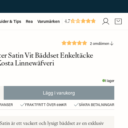
4.7
uider & Tips
Rea
Varumärken
Baserat på
1893
recensioner
2 omdömen
r Satin Vit Bäddset Enkeltäcke
Kosta Linnewäfveri
I lager
Lägg i varukorg
ERANSER
FRAKTFRITT ÖVER 699KR
SÄKRA BETALNINGAR
atin är ett vackert och lyxigt bäddset av en exklusiv