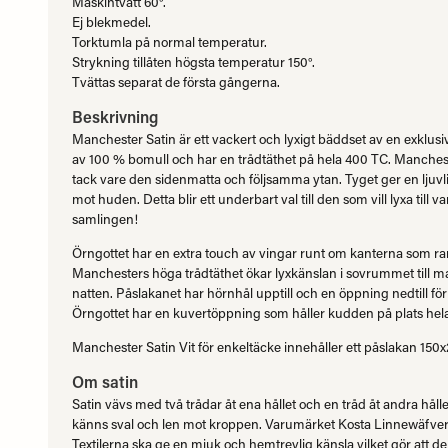
Maskintvätt 60°.
Ej blekmedel.
Torktumla på normal temperatur.
Strykning tillåten högsta temperatur 150°.
Tvättas separat de första gångerna.
Beskrivning
Manchester Satin är ett vackert och lyxigt bäddset av en exklusiv 
av 100 % bomull och har en trådtäthet på hela 400 TC. Manchester
tack vare den sidenmatta och följsamma ytan. Tyget ger en ljuv
mot huden. Detta blir ett underbart val till den som vill lyxa till v
samlingen!
Örngottet har en extra touch av vingar runt om kanterna som ra
Manchesters höga trådtäthet ökar lyxkänslan i sovrummet till m
natten. Påslakanet har hörnhål upptill och en öppning nedtill f
Örngottet har en kuvertöppning som håller kudden på plats hela
Manchester Satin Vit för enkeltäcke innehåller ett påslakan 150
Om satin
Satin vävs med två trådar åt ena hållet och en tråd åt andra hållet
känns sval och len mot kroppen. Varumärket Kosta Linnewäfveri s
Textilerna ska ge en mjuk och hemtrevlig känsla vilket gör att de