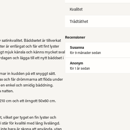
Kvalitet
Trådtäthet
Recensioner
satinkvalitet. Bäddsetet är tillverkat
 är enfärgat och får ett fint lyster
Susanna
ligt mjuk känsla och känns mycket sval
för 9 månader sedan
ardagen och lägga till ett nytt bäddset i
Anonym
för 1 år sedan
mar in kudden på ett snyggt sätt.
ax och får drömmarna att flöda under
ör en enkel och smidig bäddning.
 natten.
x210 cm och ett örngott 50x60 cm.
, vilket ger tyget en fin lyster och
tår för kvalité med lång livslängd.
 inte bara är skona att använda, utan