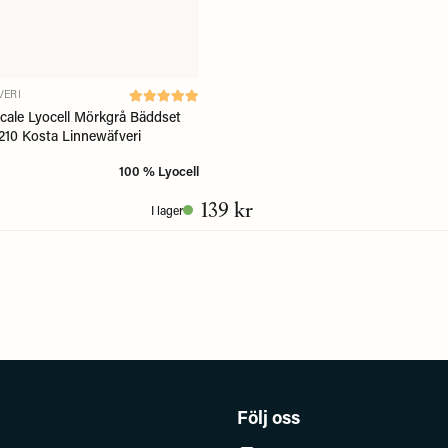
VERI
cale Lyocell Mörkgrå Bäddset
210 Kosta Linnewäfveri
100 % Lyocell
139 kr
I lager
Följ oss