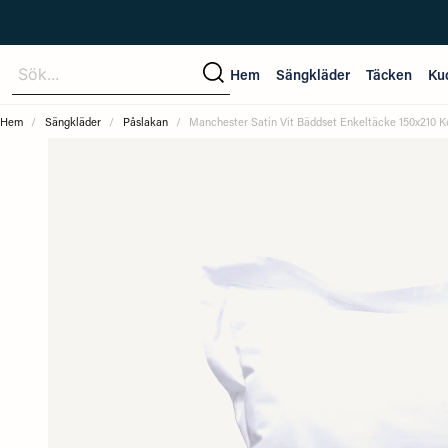
Sök...
Hem
Sängkläder
Täcken
Ku
Hem
Sängkläder
Påslakan
Manchester Satin Vit Bäddset Enkeltäcke 150x210 K