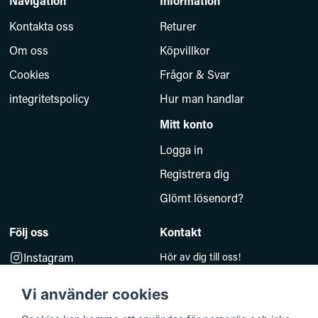
Navigation
Information
Kontakta oss
Returer
Om oss
Köpvillkor
Cookies
Frågor & Svar
integritetspolicy
Hur man handlar
Mitt konto
Logga in
Registrera dig
Glömt lösenord?
Följ oss
Kontakt
Instagram
Hör av dig till oss!
Måndag–Fredag 10.00–14.00
Facebook
e-post:
Vi använder cookies
kundsupport@baddkompaniet.se
Telefon:
044-813 00