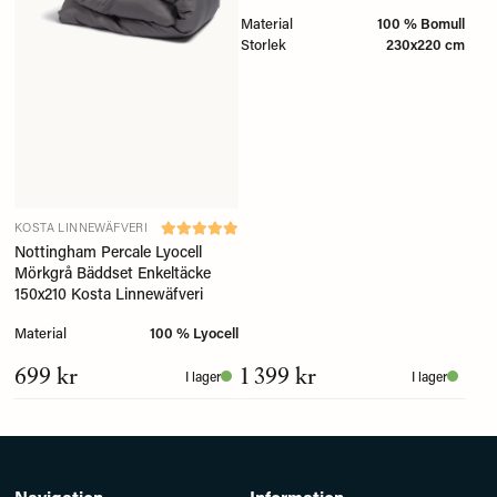
Material
100 % Bomull
Storlek
230x220 cm
KOSTA LINNEWÄFVERI
Nottingham Percale Lyocell
Mörkgrå Bäddset Enkeltäcke
150x210 Kosta Linnewäfveri
Material
100 % Lyocell
699 kr
1 399 kr
I lager
I lager