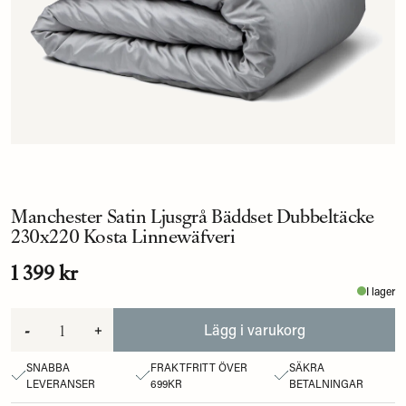
Manchester Satin Ljusgrå Bäddset Dubbeltäcke
230x220 Kosta Linnewäfveri
1 399 kr
I lager
-
+
Lägg i varukorg
SNABBA
FRAKTFRITT ÖVER
SÄKRA
LEVERANSER
699KR
BETALNINGAR