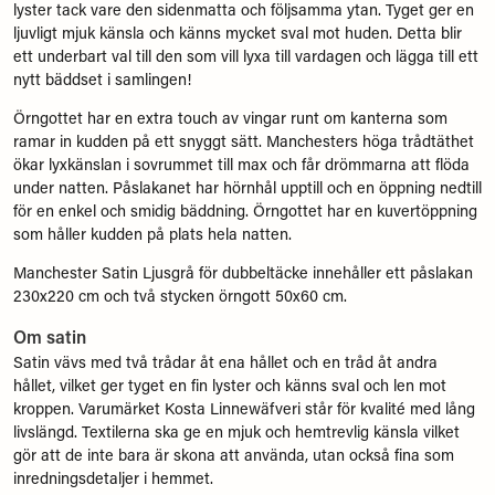
lyster tack vare den sidenmatta och följsamma ytan. Tyget ger en
ljuvligt mjuk känsla och känns mycket sval mot huden. Detta blir
ett underbart val till den som vill lyxa till vardagen och lägga till ett
nytt bäddset i samlingen!
Örngottet har en extra touch av vingar runt om kanterna som
ramar in kudden på ett snyggt sätt. Manchesters höga trådtäthet
ökar lyxkänslan i sovrummet till max och får drömmarna att flöda
under natten. Påslakanet har hörnhål upptill och en öppning nedtill
för en enkel och smidig bäddning. Örngottet har en kuvertöppning
som håller kudden på plats hela natten.
Manchester Satin Ljusgrå för dubbeltäcke innehåller ett påslakan
230x220 cm och två stycken örngott 50x60 cm.
Om satin
Satin vävs med två trådar åt ena hållet och en tråd åt andra
hållet, vilket ger tyget en fin lyster och känns sval och len mot
kroppen. Varumärket Kosta Linnewäfveri står för kvalité med lång
livslängd. Textilerna ska ge en mjuk och hemtrevlig känsla vilket
gör att de inte bara är skona att använda, utan också fina som
inredningsdetaljer i hemmet.