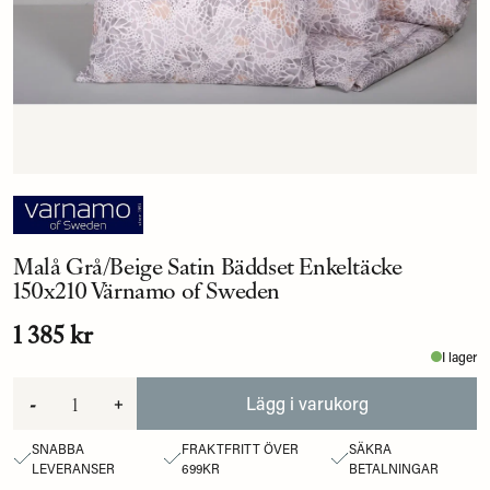
Malå Grå/Beige Satin Bäddset Enkeltäcke
150x210 Värnamo of Sweden
1 385 kr
I lager
-
+
Lägg i varukorg
SNABBA
FRAKTFRITT ÖVER
SÄKRA
LEVERANSER
699KR
BETALNINGAR