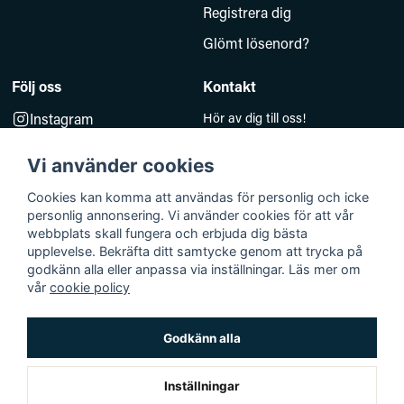
Registrera dig
Glömt lösenord?
Följ oss
Kontakt
Instagram
Hör av dig till oss!
Måndag–Fredag 10.00–14.00
Facebook
e-post:
Vi använder cookies
kundsupport@baddkompaniet.se
Telefon:
044-813 00
Cookies kan komma att användas för personlig och icke
personlig annonsering. Vi använder cookies för att vår
Org.nr 5594278177
webbplats skall fungera och erbjuda dig bästa
Björkhagavägen 11
upplevelse. Bekräfta ditt samtycke genom att trycka på
godkänn alla eller anpassa via inställningar. Läs mer om
28832 Vinslöv
vår
cookie policy
Godkänn alla
Bäddkompaniet © 2026 Alla rättigheter reserverade
Org.nr 559261-4985
Inställningar