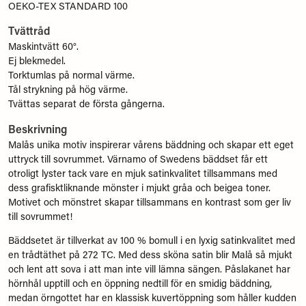
OEKO-TEX STANDARD 100
Tvättråd
Maskintvätt 60°.
Ej blekmedel.
Torktumlas på normal värme.
Tål strykning på hög värme.
Tvättas separat de första gångerna.
Beskrivning
Malås unika motiv inspirerar vårens bäddning och skapar ett eget
uttryck till sovrummet. Värnamo of Swedens bäddset får ett
otroligt lyster tack vare en mjuk satinkvalitet tillsammans med
dess grafisktliknande mönster i mjukt gråa och beigea toner.
Motivet och mönstret skapar tillsammans en kontrast som ger liv
till sovrummet!
Bäddsetet är tillverkat av 100 % bomull i en lyxig satinkvalitet med
en trådtäthet på 272 TC. Med dess sköna satin blir Malå så mjukt
och lent att sova i att man inte vill lämna sängen. Påslakanet har
hörnhål upptill och en öppning nedtill för en smidig bäddning,
medan örngottet har en klassisk kuvertöppning som håller kudden