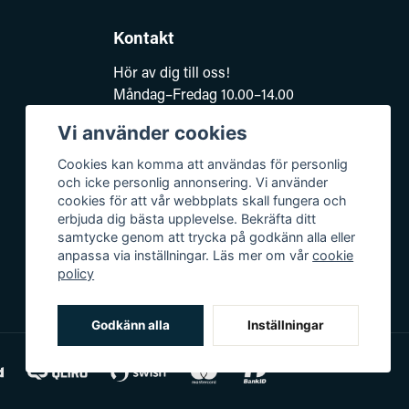
Kontakt
Hör av dig till oss!
Måndag–Fredag 10.00–14.00
e-post:
Vi använder cookies
kundsupport@baddkompaniet.se
Telefon:
044-813 00
Cookies kan komma att användas för personlig
och icke personlig annonsering. Vi använder
Org.nr 5594278177
cookies för att vår webbplats skall fungera och
Björkhagavägen 11
erbjuda dig bästa upplevelse. Bekräfta ditt
samtycke genom att trycka på godkänn alla eller
28832 Vinslöv
anpassa via inställningar. Läs mer om vår
cookie
policy
Godkänn alla
Inställningar