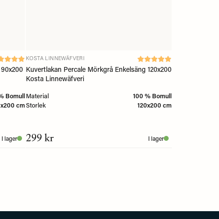
KOSTA LINNEWÄFVERI
g 90x200
Kuvertlakan Percale Mörkgrå Enkelsäng 120x200
Kosta Linnewäfveri
% Bomull
Material
100 % Bomull
0x200 cm
Storlek
120x200 cm
299 kr
I lager
I lager