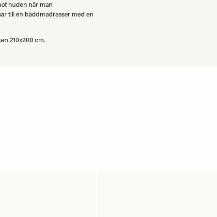
t mot huden när man
sar till en bäddmadrasser med en
eken 210x200 cm.