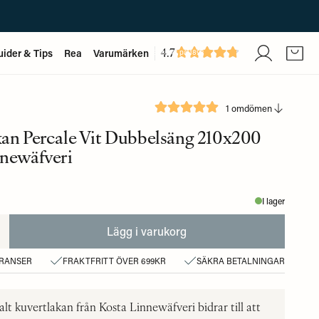
4.7
uider & Tips
Rea
Varumärken
Baserat på
1893
recensioner
1 omdömen
an Percale Vit Dubbelsäng 210x200
nnewäfveri
I lager
Lägg i varukorg
ERANSER
FRAKTFRITT ÖVER 699KR
SÄKRA BETALNINGAR
alt kuvertlakan från Kosta Linnewäfveri bidrar till att