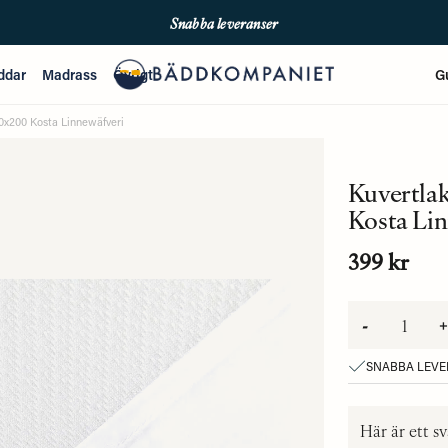
Snabba leveranser
Fri frakt över 699kr
ddar
Madrass
Övrigt
G
Enkla betalningar med Qliro & Swish
0x200 Kosta Linnewäfveri
Kuvertlak
Kosta Li
399 kr
-
+
SNABBA LEV
Här är ett sv