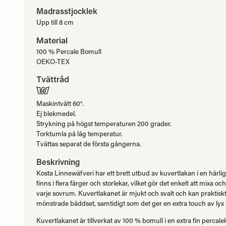
Madrasstjocklek
Upp till 8 cm
Material
100 % Percale Bomull
OEKO-TEX
Tvättråd
Maskintvätt 60°.
Ej blekmedel.
Strykning på högst temperaturen 200 grader.
Torktumla på låg temperatur.
Tvättas separat de första gångerna.
Beskrivning
Kosta Linnewäfveri har ett brett utbud av kuvertlakan i en härl
finns i flera färger och storlekar, vilket gör det enkelt att mixa och 
varje sovrum. Kuvertlakanet är mjukt och svalt och kan praktisk
mönstrade bäddset, samtidigt som det ger en extra touch av lyx t
Kuvertlakanet är tillverkat av 100 % bomull i en extra fin percale