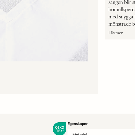
sängen blir 
bomullsperca
med snygga b
mönstrade bä
Läs mer
Egenskaper
Material