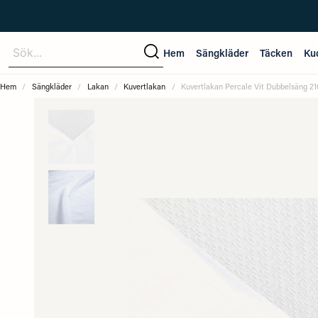
Sök...
Hem
Sängkläder
Täcken
Ku
Hem
Sängkläder
Lakan
Kuvertlakan
Kuvertlakan Percale Vit Dubbelsäng 21