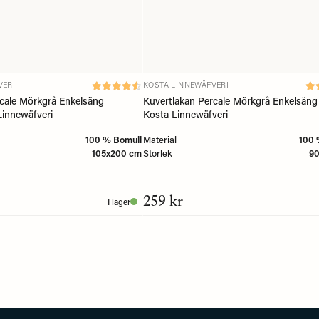
VERI
KOSTA LINNEWÄFVERI
rcale Mörkgrå Enkelsäng
Kuvertlakan Percale Mörkgrå Enkelsän
Linnewäfveri
Kosta Linnewäfveri
100 % Bomull
Material
100 
105x200 cm
Storlek
9
259 kr
I lager