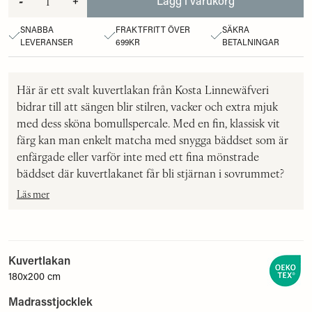
-
+
Lägg i varukorg
SNABBA
FRAKTFRITT ÖVER
SÄKRA
LEVERANSER
699KR
BETALNINGAR
Här är ett svalt kuvertlakan från Kosta Linnewäfveri
bidrar till att sängen blir stilren, vacker och extra mjuk
med dess sköna bomullspercale. Med en fin, klassisk vit
färg kan man enkelt matcha med snygga bäddset som är
enfärgade eller varför inte med ett fina mönstrade
bäddset där kuvertlakanet får bli stjärnan i sovrummet?
Läs mer
Kuvertlakan
180x200 cm
Madrasstjocklek