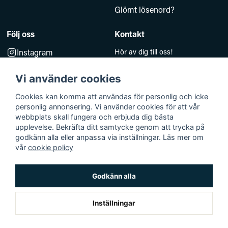
Glömt lösenord?
Följ oss
Kontakt
Instagram
Hör av dig till oss!
Måndag–Fredag 10.00–14.00
Facebook
e-post:
Vi använder cookies
kundsupport@baddkompaniet.se
Telefon:
044-813 00
Cookies kan komma att användas för personlig och icke
personlig annonsering. Vi använder cookies för att vår
Org.nr 5594278177
webbplats skall fungera och erbjuda dig bästa
Björkhagavägen 11
upplevelse. Bekräfta ditt samtycke genom att trycka på
godkänn alla eller anpassa via inställningar. Läs mer om
28832 Vinslöv
vår
cookie policy
Godkänn alla
Bäddkompaniet © 2026 Alla rättigheter reserverade
Org.nr 559261-4985
Inställningar