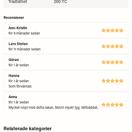
Trådtäthet
200 TC
Recensioner
Ann-Kristin
för 9 månader sedan
Lars Stefan
för 11 månader sedan
Göran
för 1 år sedan
Hanna
för 1 år sedan
Som förväntad.
Anna
för 1 år sedan
Mycket nöjd med detta lakan. Skönt mjukt tyg, lättbäddat,
snygg färg!
Relaterade kategorier