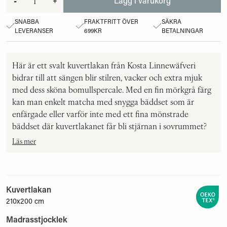
-
+
Lägg i varukorg
SNABBA
FRAKTFRITT ÖVER
SÄKRA
LEVERANSER
699KR
BETALNINGAR
Här är ett svalt kuvertlakan från Kosta Linnewäfveri
bidrar till att sängen blir stilren, vacker och extra mjuk
med dess sköna bomullspercale. Med en fin mörkgrå färg
kan man enkelt matcha med snygga bäddset som är
enfärgade eller varför inte med ett fina mönstrade
bäddset där kuvertlakanet får bli stjärnan i sovrummet?
Läs mer
Kuvertlakan
210x200 cm
Madrasstjocklek