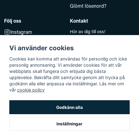
Glömt lösenord?
Följ oss
Kontakt
Instagram
Hör av dig till oss!
Måndag–Fredag 10.00–14.00
Facebook
e-post:
Vi använder cookies
kundsupport@baddkompaniet.se
Telefon:
044-813 00
Cookies kan komma att användas för personlig och icke
personlig annonsering. Vi använder cookies för att vår
Org.nr 5594278177
webbplats skall fungera och erbjuda dig bästa
Björkhagavägen 11
upplevelse. Bekräfta ditt samtycke genom att trycka på
godkänn alla eller anpassa via inställningar. Läs mer om
28832 Vinslöv
vår
cookie policy
Godkänn alla
Bäddkompaniet © 2026 Alla rättigheter reserverade
Org.nr 559261-4985
Inställningar