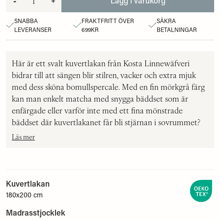
-
+
Lägg i varukorg
SNABBA
FRAKTFRITT ÖVER
SÄKRA
LEVERANSER
699KR
BETALNINGAR
Här är ett svalt kuvertlakan från Kosta Linnewäfveri
bidrar till att sängen blir stilren, vacker och extra mjuk
med dess sköna bomullspercale. Med en fin mörkgrå färg
kan man enkelt matcha med snygga bäddset som är
enfärgade eller varför inte med ett fina mönstrade
bäddset där kuvertlakanet får bli stjärnan i sovrummet?
Läs mer
Kuvertlakan
180x200 cm
Madrasstjocklek