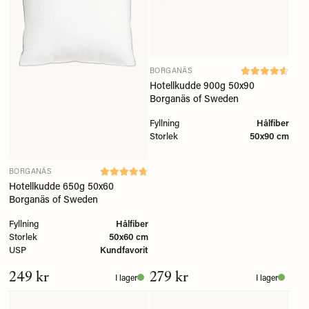
BORGANÄS
Hotellkudde 900g 50x90
Borganäs of Sweden
Fyllning
Hålfiber
Storlek
50x90 cm
BORGANÄS
Hotellkudde 650g 50x60
Borganäs of Sweden
Fyllning
Hålfiber
Storlek
50x60 cm
USP
Kundfavorit
249 kr
279 kr
I lager
I lager