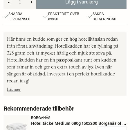
-
+
Lägg i varukorg
SNABBA
FRAKTFRITT ÖVER
SÄKRA
LEVERANSER
699KR
BETALNINGAR
Här finns en kudde som ger en hög hotellkänslan redan
från första användning. Hotellkudden har en fyllning på
325 gram och är mycket härlig och mjuk att sova på.
Hotellkudden har en fin passpoalkant runt om kudden
som ramar in och ger en extra touch av lyx även när
sängen är obäddad. Investera i en perfekt hotellkudde
redan idag!
Läs mer
Rekommenderade tillbehör
BORGANÄS
Hotelltäcke Medium 680g 150x200 Borganäs of Sweden