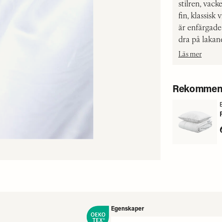
stilren, vac
fin, klassis
är enfärgade
dra på lakan
Läs mer
Rekommend
Egenskaper