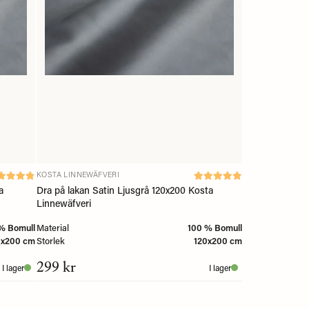
KOSTA LINNEWÄFVERI
a
Dra på lakan Satin Ljusgrå 120x200 Kosta
Linnewäfveri
% Bomull
Material
100 % Bomull
0x200 cm
Storlek
120x200 cm
299 kr
I lager
I lager