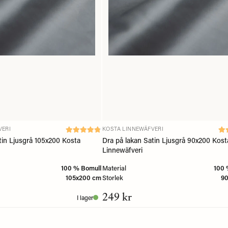
VERI
KOSTA LINNEWÄFVERI
tin Ljusgrå 105x200 Kosta
Dra på lakan Satin Ljusgrå 90x200 Kost
Linnewäfveri
100 % Bomull
Material
100 
105x200 cm
Storlek
9
249 kr
I lager