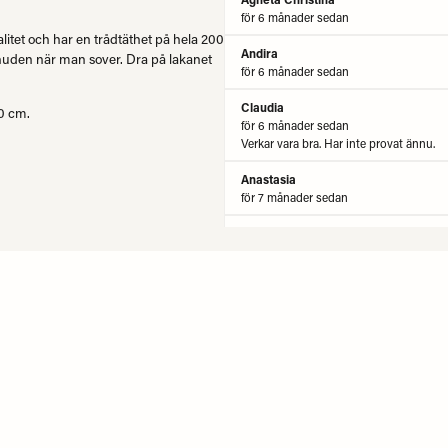
för 6 månader sedan
alitet och har en trådtäthet på hela 200
Andira
t huden när man sover. Dra på lakanet
för 6 månader sedan
Claudia
00 cm.
för 6 månader sedan
Verkar vara bra. Har inte provat ännu.
Anastasia
för 7 månader sedan
Anonym
för 7 månader sedan
Susanne
för 9 månader sedan
Anonym
för 1 år sedan
Birgit Viola
för 1 år sedan