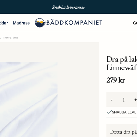
Snabba leveranser
Fri frakt över 699kr
ddar
Madrass
Övrigt
G
Enkla betalningar med Qliro & Swish
Linnewäfveri
Dra på la
Linnewäf
279 kr
-
+
SNABBA LEV
Detta dra på 