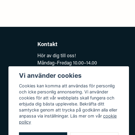
Kontakt
Hör av dig till oss!
Måndag–Fredag 10.00–14.00
e-post:
Vi använder cookies
kundsupport@baddkompaniet.se
Telefon:
044-813 00
Cookies kan komma att användas för personlig
och icke personlig annonsering. Vi använder
Org.nr 5594278177
cookies för att vår webbplats skall fungera och
Björkhagavägen 11
erbjuda dig bästa upplevelse. Bekräfta ditt
samtycke genom att trycka på godkänn alla eller
28832 Vinslöv
anpassa via inställningar. Läs mer om vår
cookie
policy