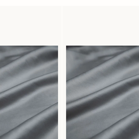
Ylva
för 1 år sedan