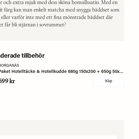
ker och extra mjuk med dess sköna bomullssatin. Med en
k vit färg kan man enkelt matcha med snygga bäddset som
 eller varför inte med ett fina mönstrade bäddset där
et får bli stjärnan i sovrummet?
erade tillbehör
BORGANÄS
Paket Hotelltäcke & Hotellkudde 680g 150x200 + 650g 50x60 Borganäs of Sweden
699 kr
Köp