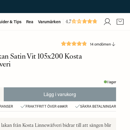
4.7
uider & Tips
Rea
Varumärken
Baserat på
1893
recensioner
14 omdömen
kan Satin Vit 105x200 Kosta
veri
I lager
Lägg i varukorg
ERANSER
FRAKTFRITT ÖVER 699KR
SÄKRA BETALNINGAR
lakan från Kosta Linnewäfveri bidrar till att sängen blir