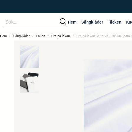
Sök...
Hem
Sängkläder
Täcken
Ku
Hem
Sängkläder
Lakan
Dra på lakan
Dra på lakan Satin Vit 105x200 Kosta 