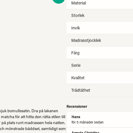
Material
Storlek
Invik
Madrasstjocklek
Färg
Serie
Kvalitet
Trådtäthet
Recensioner
 mjuk bomullssatin. Dra på lakanen
matcha för att hitta den rätta stilen till
Hans
för 5 månader sedan
er på plats runt madrassen hela natten.
 och mönstrade bäddset, samtidigt som
Agneta Christina