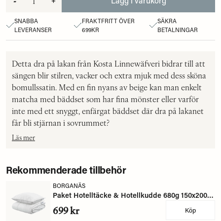
-
+
Lägg i varukorg
SNABBA
FRAKTFRITT ÖVER
SÄKRA
LEVERANSER
699KR
BETALNINGAR
Detta dra på lakan från Kosta Linnewäfveri bidrar till att
sängen blir stilren, vacker och extra mjuk med dess sköna
bomullssatin. Med en fin nyans av beige kan man enkelt
matcha med bäddset som har fina mönster eller varför
inte med ett snyggt, enfärgat bäddset där dra på lakanet
får bli stjärnan i sovrummet?
Läs mer
Rekommenderade tillbehör
BORGANÄS
Paket Hotelltäcke & Hotellkudde 680g 150x200 + 650g 50x60 Borganäs of Sweden
699 kr
Köp