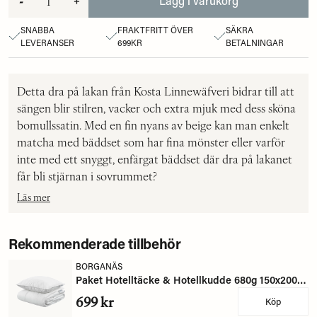
-
+
Lägg i varukorg
SNABBA
FRAKTFRITT ÖVER
SÄKRA
LEVERANSER
699KR
BETALNINGAR
Detta dra på lakan från Kosta Linnewäfveri bidrar till att
sängen blir stilren, vacker och extra mjuk med dess sköna
bomullssatin. Med en fin nyans av beige kan man enkelt
matcha med bäddset som har fina mönster eller varför
inte med ett snyggt, enfärgat bäddset där dra på lakanet
får bli stjärnan i sovrummet?
Läs mer
Rekommenderade tillbehör
BORGANÄS
Paket Hotelltäcke & Hotellkudde 680g 150x200 + 650g 50x60 Borganäs of Sweden
699 kr
Köp