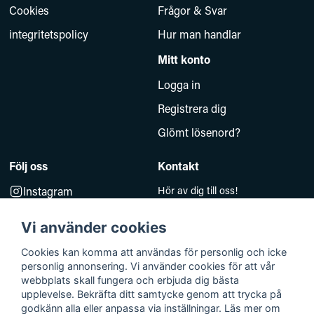
Cookies
Frågor & Svar
integritetspolicy
Hur man handlar
Mitt konto
Logga in
Registrera dig
Glömt lösenord?
Följ oss
Kontakt
Instagram
Hör av dig till oss!
Måndag–Fredag 10.00–14.00
Facebook
e-post:
Vi använder cookies
kundsupport@baddkompaniet.se
Telefon:
044-813 00
Cookies kan komma att användas för personlig och icke
personlig annonsering. Vi använder cookies för att vår
Org.nr 5594278177
webbplats skall fungera och erbjuda dig bästa
Björkhagavägen 11
upplevelse. Bekräfta ditt samtycke genom att trycka på
godkänn alla eller anpassa via inställningar. Läs mer om
28832 Vinslöv