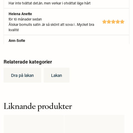
Har inte tvättat det.än. men verkar i otvättat läge hårt
Helena Anette
för 10 månader sedan
Älskar bomulls satin .är så skönt att sova i . Mycket bra
kvalité
Ann-Sofie
för 1 år sedan
Lite sträv kvalitet, hade förväntat mig att det skulle vara
mjukare. Men man kanske inte kan förvänta sig mer med
Relaterade kategorier
trådtäthet på 200 TC.
Stefan
Dra på lakan
Lakan
för 1 år sedan
känslan är riktigt bra på dessa
Liknande produkter