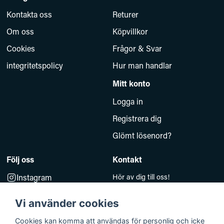
Kontakta oss
Returer
Om oss
Köpvillkor
Cookies
Frågor & Svar
integritetspolicy
Hur man handlar
Mitt konto
Logga in
Registrera dig
Glömt lösenord?
Följ oss
Kontakt
Instagram
Hör av dig till oss!
Måndag–Fredag 10.00–14.00
Facebook
e-post:
Vi använder cookies
kundsupport@baddkompaniet.se
Telefon:
044-813 00
Cookies kan komma att användas för personlig och icke