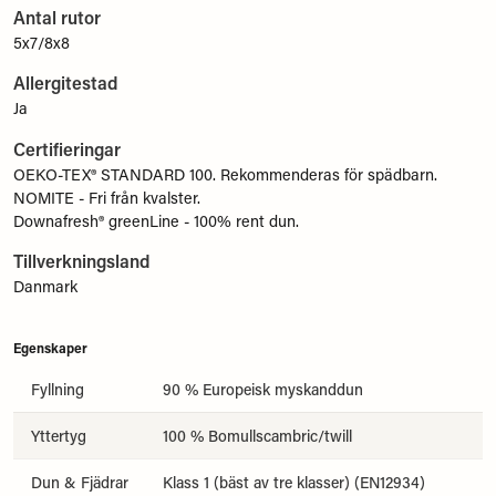
Antal rutor
5x7/8x8
Allergitestad
Ja
Certifieringar
OEKO-TEX® STANDARD 100. Rekommenderas för spädbarn.
NOMITE - Fri från kvalster.
Downafresh® greenLine - 100% rent dun.
Tillverkningsland
Danmark
Egenskaper
Fyllning
90 % Europeisk myskanddun
Yttertyg
100 % Bomullscambric/twill
Dun & Fjädrar
Klass 1 (bäst av tre klasser) (EN12934)