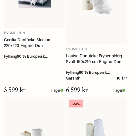
ENGMO DUN
Cecilia Duntäcke Medium
220x220 Engmo Dun
ENGMO DUN
Louise Duntäcke Fryser aldrig
Fyllning
90 % Europeisk
Svalt 150x210 cm Engmo Dun
myskanddun
Fyllning
90 % Europeisk
Garanti*
myskanddun
10 år*
3 599 kr
6 599 kr
I lager
I lager
-23%