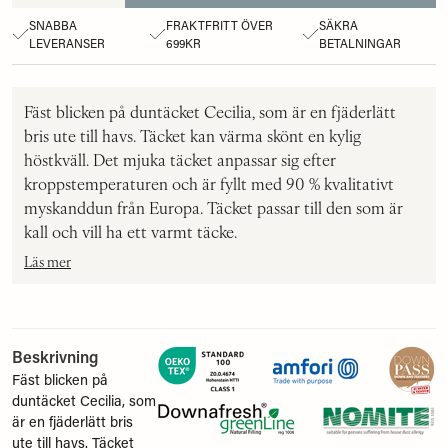
SNABBA
FRAKTFRITT ÖVER
SÄKRA
LEVERANSER
699KR
BETALNINGAR
Fäst blicken på duntäcket Cecilia, som är en fjäderlätt
bris ute till havs. Täcket kan värma skönt en kylig
höstkväll. Det mjuka täcket anpassar sig efter
kroppstemperaturen och är fyllt med 90 % kvalitativt
myskanddun från Europa. Täcket passar till den som är
kall och vill ha ett varmt täcke.
Läs mer
Beskr
ivning
Fäst blicken på
duntäcket Cecilia, som
är en fjäderlätt bris
ute till havs. Täcket