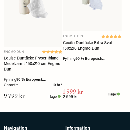
ENGMO DUN
Cecilia Duntäcke Extra Sval
150x210 Engmo Dun
ENGMO DUN
Louise Duntäcke Fryser Ibland
Fyllning
90 % Europeisk
Medelvarmt 150x210 cm Engmo
myskanddun
Dun
Fyllning
90 % Europeisk
Garanti*
myskanddun
10 år*
1 999 kr
9 799 kr
I lager
2 599 kr
I lager
Navigation
Information