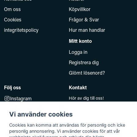
Om oss
Köpvillkor
Cookies
Frågor & Svar
integritetspolicy
Hur man handlar
Mitt konto
Logga in
Registrera dig
Glömt lösenord?
Följ oss
Kontakt
Instagram
Hör av dig till oss!
Måndag–Fredag 10.00–14.00
Facebook
e-post:
Vi använder cookies
kundsupport@baddkompaniet.se
Telefon:
044-813 00
Cookies kan komma att användas för personlig och icke
personlig annonsering. Vi använder cookies för att vår
Org.nr 5594278177