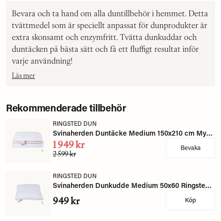
Bevara och ta hand om alla duntillbehör i hemmet. Detta
tvättmedel som är speciellt anpassat för dunprodukter är
extra skonsamt och enzymfritt. Tvätta dunkuddar och
duntäcken på bästa sätt och få ett fluffigt resultat inför
varje användning!
Läs mer
Rekommenderade tillbehör
RINGSTED DUN
Svinaherden Duntäcke Medium 150x210 cm Myskanddun - Ringsted Dun
1 949 kr
Bevaka
2 599 kr
RINGSTED DUN
Svinaherden Dunkudde Medium 50x60 Ringsted Dun
949 kr
Köp