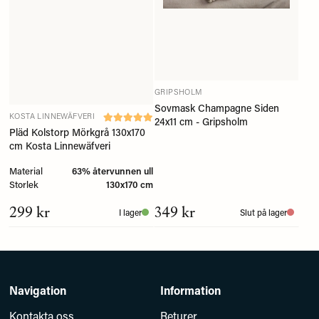
GRIPSHOLM
Sovmask Champagne Siden
KOSTA LINNEWÄFVERI
24x11 cm - Gripsholm
Pläd Kolstorp Mörkgrå 130x170
cm Kosta Linnewäfveri
Material
63% återvunnen ull
Storlek
130x170 cm
299 kr
349 kr
I lager
Slut på lager
Navigation
Information
Kontakta oss
Returer